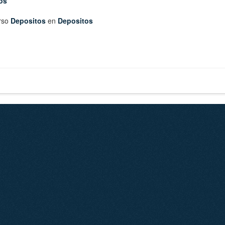
os
rso
Depositos
en
Depositos