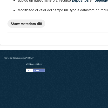
Subido un nuevo fichero al recurso
Depositos
en
Deposit
Modificado el valor del campo
url_type
a
datastore
en recu
Acerca de Datos Abiertos
API CKAN
CKAN Association