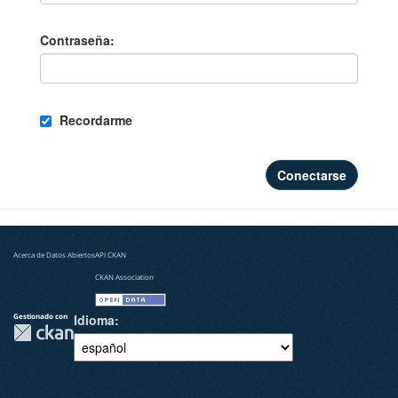
Contraseña
Recordarme
Conectarse
Acerca de Datos Abiertos
API CKAN
CKAN Association
Gestionado con
Idioma