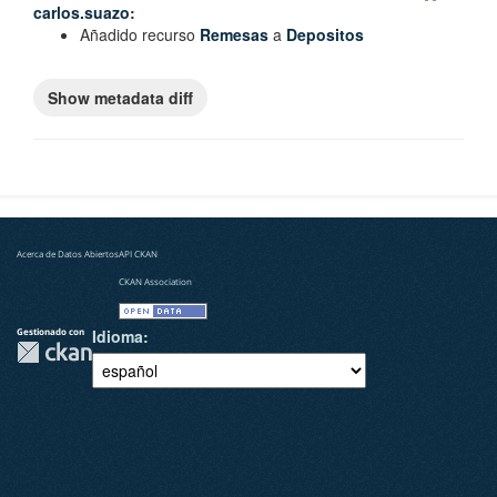
carlos.suazo
:
Añadido recurso
Remesas
a
Depositos
Acerca de Datos Abiertos
API CKAN
CKAN Association
Gestionado con
Idioma