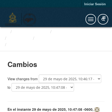
Iniciar Sesión
Organizaciones
Educación e Inclusión...
Depositos
Cambios
b1c826ee-69d5-496c-9d9f-a83...
Cambios
View changes from
to
En el instante 29 de mayo de 2025, 10:47:08 -0600,