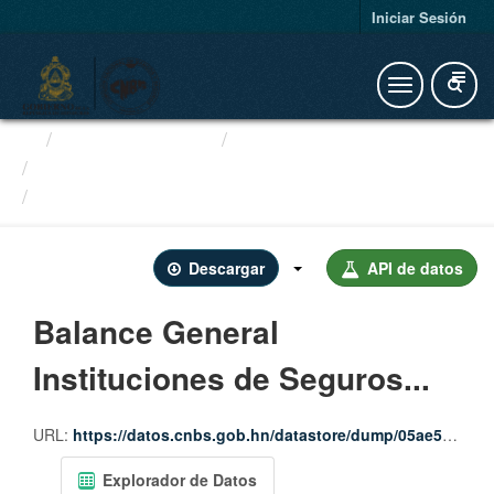
Iniciar Sesión
Organizaciones
Instituciones de Seguros
Estados Financieros de Seguros
Balance General...
Descargar
API de datos
Balance General
Instituciones de Seguros...
URL:
https://datos.cnbs.gob.hn/datastore/dump/05ae57d4-e52f-411f-b003-7e3e842215c4
Explorador de Datos