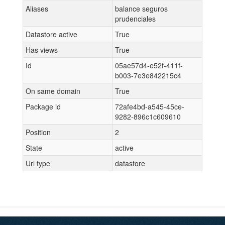
Aliases
balance seguros
prudenciales
Datastore active
True
Has views
True
Id
05ae57d4-e52f-411f-
b003-7e3e842215c4
On same domain
True
Package id
72afe4bd-a545-45ce-
9282-896c1c609610
Position
2
State
active
Url type
datastore