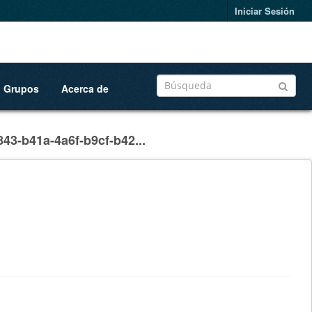
Iniciar Sesión
Grupos
Acerca de
43-b41a-4a6f-b9cf-b42...