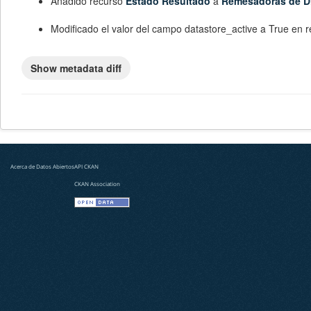
Añadido recurso
Estado Resultado
a
Remesadoras de D
Modificado el valor del campo
datastore_active
a
True
en r
Acerca de Datos Abiertos
API CKAN
CKAN Association