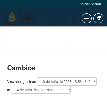
Iniciar Sesión
Organizaciones
Organizaciones Privadas de...
Estados Financieros OPDF
Cambios
655c5307-1f34-4b61-b95a-49a...
Cambios
View changes from
to