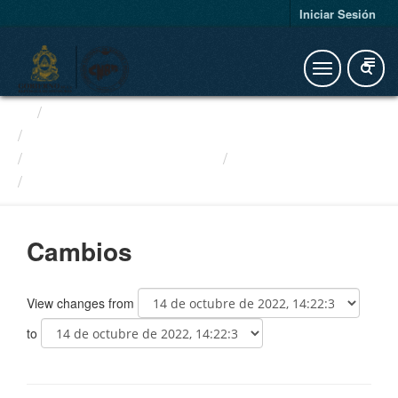
Iniciar Sesión
Organizaciones
Otras Instituciones Financieras
Remesadoras de Dinero
Cambios
3b0d8326-a5bf-44ba-855c-817...
Cambios
View changes from
to