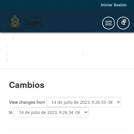
Iniciar Sesión
Organizaciones
Organizaciones Privadas de...
Estados Financieros OPDF
Cambios
14a47bd1-b113-47e9-92c4-0ad...
Cambios
View changes from
to