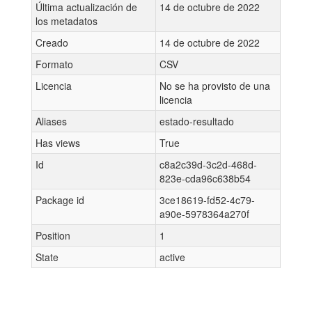
Última actualización de
14 de octubre de 2022
los metadatos
Creado
14 de octubre de 2022
Formato
CSV
Licencia
No se ha provisto de una
licencia
Aliases
estado-resultado
Has views
True
Id
c8a2c39d-3c2d-468d-
823e-cda96c638b54
Package id
3ce18619-fd52-4c79-
a90e-5978364a270f
Position
1
State
active