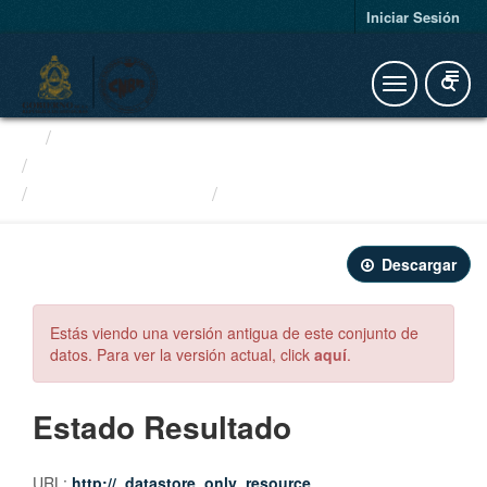
Iniciar Sesión
Organizaciones
Otras Instituciones Financieras
Casas de Cambio
Estado Resultado
Descargar
Estás viendo una versión antigua de este conjunto de
datos. Para ver la versión actual, click
aquí
.
Estado Resultado
URL:
http://_datastore_only_resource